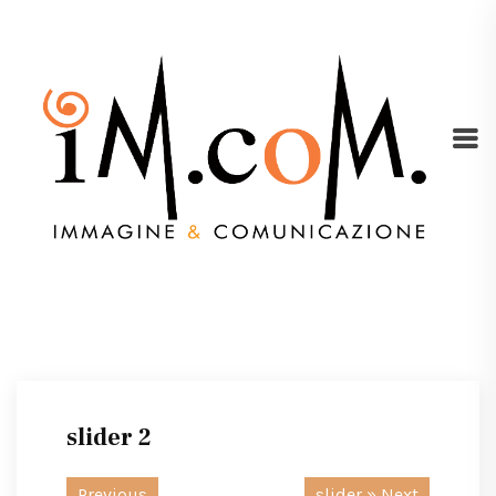
slider 2
Previous
slider
» Next