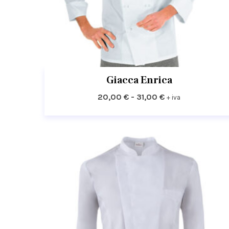
Giacca Enrica
Fascia
20,00
€
-
31,00
€
+ iva
di
prezzo:
da
20,00 €
a
31,00 €