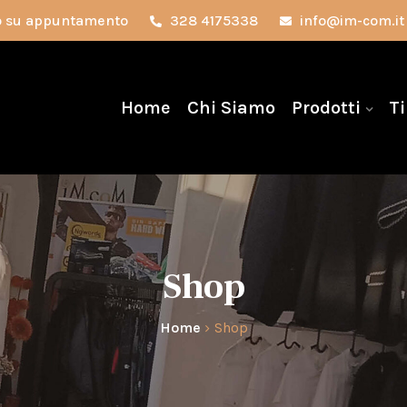
olo su appuntamento
328 4175338
info@im-com.it
Home
Chi Siamo
Prodotti
Ti
Shop
Home
Shop