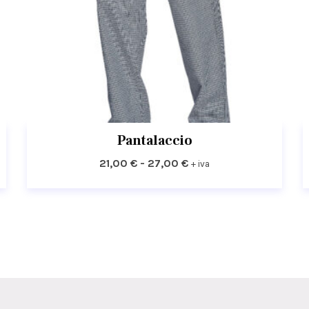
Pantalaccio
Fascia
21,00
€
-
27,00
€
+ iva
di
prezzo:
da
21,00 €
a
27,00 €