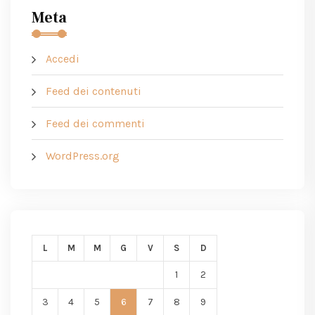
Meta
Accedi
Feed dei contenuti
Feed dei commenti
WordPress.org
L
M
M
G
V
S
D
1
2
3
4
5
6
7
8
9