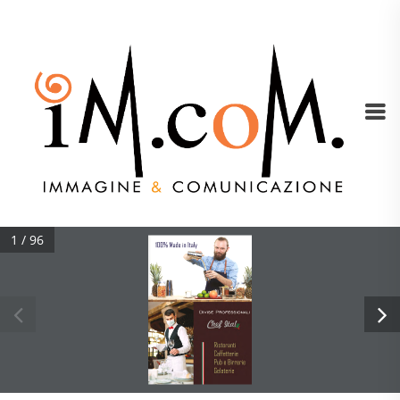
1 / 96
INDICE
02- LINEA GREMBIULI  
22 -ANTIMACCHIA          
58 - GIAPPONESE
64 -ACCESSORI
72- LINEA CAMICIE
86- LINO
88- PANTALONI
93 - POLO