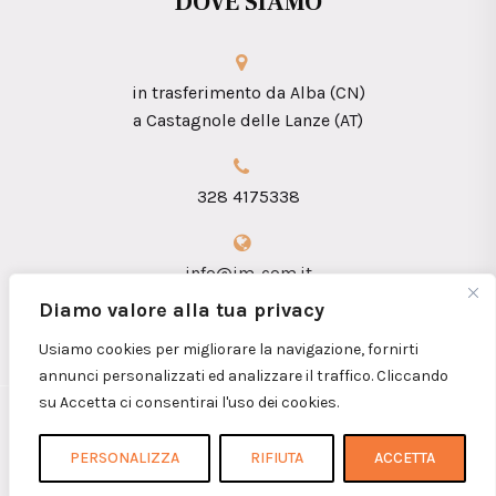
DOVE SIAMO
in trasferimento da Alba (CN)
a Castagnole delle Lanze (AT)
328 4175338
info@im-com.it
Diamo valore alla tua privacy
Usiamo cookies per migliorare la navigazione, fornirti
annunci personalizzati ed analizzare il traffico. Cliccando
su Accetta ci consentirai l'uso dei cookies.
Copyright 2026 © iM.coM. Sas - P.I.
01360090052
PERSONALIZZA
RIFIUTA
ACCETTA
Home
Chi siamo
Contatti