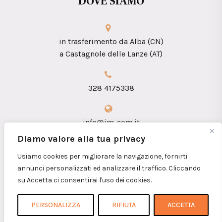
DOVE SIAMO
in trasferimento da Alba (CN)
a Castagnole delle Lanze (AT)
328 4175338
info@im-com.it
Diamo valore alla tua privacy
Usiamo cookies per migliorare la navigazione, fornirti
annunci personalizzati ed analizzare il traffico. Cliccando
su Accetta ci consentirai l'uso dei cookies.
Copyright 2026 © iM.coM. Sas - P.I.
01360090052
PERSONALIZZA
RIFIUTA
ACCETTA
Home
Chi siamo
Contatti