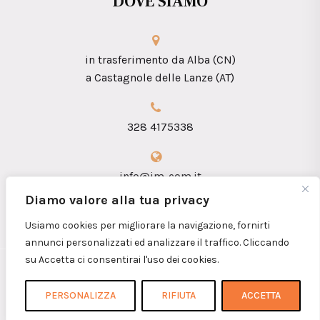
DOVE SIAMO
in trasferimento da Alba (CN)
a Castagnole delle Lanze (AT)
328 4175338
info@im-com.it
Diamo valore alla tua privacy
Usiamo cookies per migliorare la navigazione, fornirti
annunci personalizzati ed analizzare il traffico. Cliccando
su Accetta ci consentirai l'uso dei cookies.
Copyright 2026 © iM.coM. Sas - P.I.
01360090052
PERSONALIZZA
RIFIUTA
ACCETTA
Home
Chi siamo
Contatti