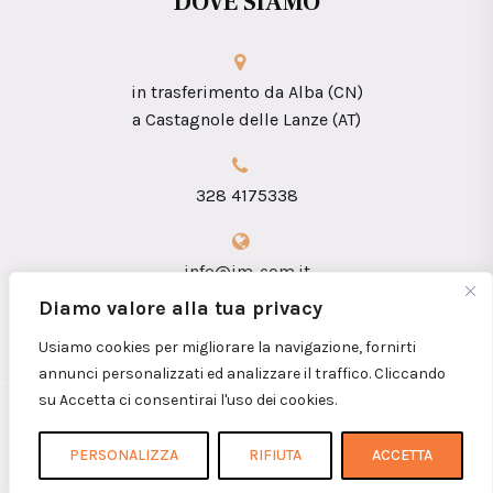
DOVE SIAMO
in trasferimento da Alba (CN)
a Castagnole delle Lanze (AT)
328 4175338
info@im-com.it
Diamo valore alla tua privacy
Usiamo cookies per migliorare la navigazione, fornirti
annunci personalizzati ed analizzare il traffico. Cliccando
su Accetta ci consentirai l'uso dei cookies.
Copyright 2026 © iM.coM. Sas - P.I.
01360090052
PERSONALIZZA
RIFIUTA
ACCETTA
Home
Chi siamo
Contatti