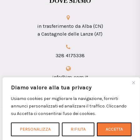
DOVE SIAMO
in trasferimento da Alba (CN)
a Castagnole delle Lanze (AT)
328 4175338
info@im-com.it
Diamo valore alla tua privacy
Usiamo cookies per migliorare la navigazione, fornirti
annunci personalizzati ed analizzare il traffico. Cliccando
su Accetta ci consentirai l'uso dei cookies.
Copyright 2026 © iM.coM. Sas - P.I.
01360090052
PERSONALIZZA
RIFIUTA
ACCETTA
Home
Chi siamo
Contatti